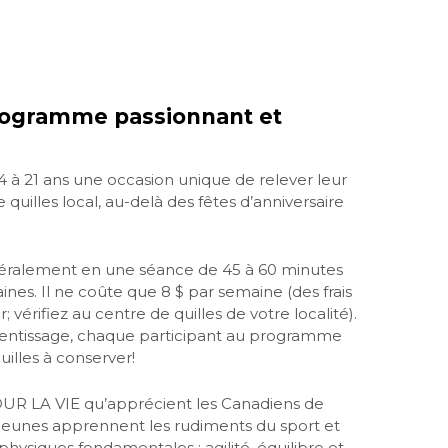
rogramme passionnant et
4 à 21 ans une occasion unique de relever leur
 quilles local, au-delà des fêtes d’anniversaire
ralement en une séance de 45 à 60 minutes
es. Il ne coûte que 8 $ par semaine (des frais
; vérifiez au centre de quilles de votre localité).
pprentissage, chaque participant au programme
illes à conserver!
OUR LA VIE qu’apprécient les Canadiens de
s jeunes apprennent les rudiments du sport et
hysiques fondamentales : agilité, équilibre et