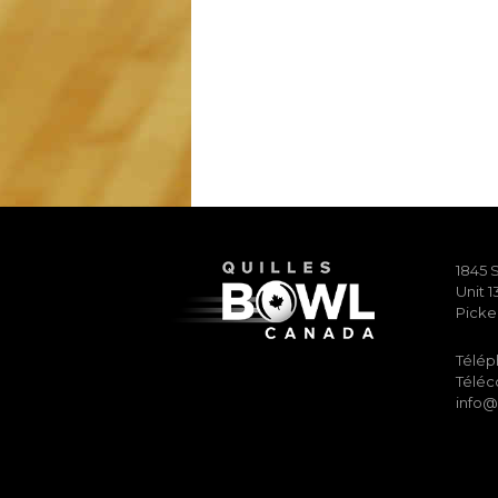
1845 
Unit 1
Picke
Télép
Téléco
info@