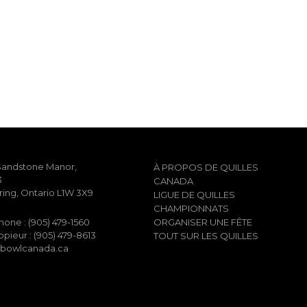
Sandstone Manor,
À PROPOS DE QUILLES
3
CANADA
ring, Ontario L1W 3X9
LIGUE DE QUILLES
CHAMPIONNATS
hone : (905) 479-1560
ORGANISER UNE FÊTE
pieur : (905) 479-8613
TOUT SUR LES QUILLES
bowlcanada.ca